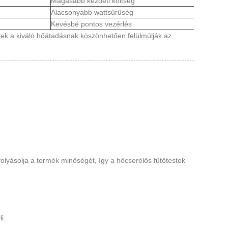
Magasabb kezdeti költség
Alacsonyabb wattsűrűség
Kevésbé pontos vezérlés
tek a kiváló hőátadásnak köszönhetően felülmúlják az
lyásolja a termék minőségét, így a hőcserélős fűtőtestek
i: