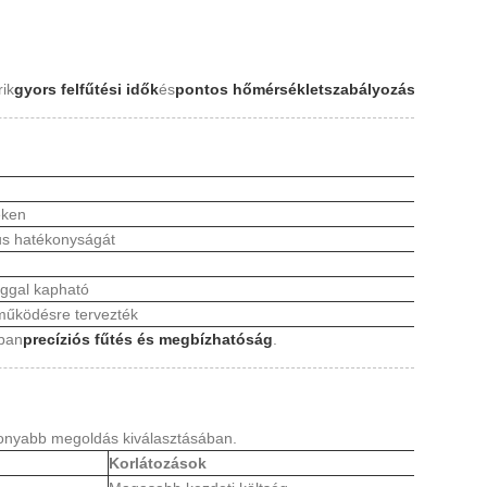
ik
gyors felfűtési idők
és
pontos hőmérsékletszabályozás
.
eken
lus hatékonyságát
ggal kapható
működésre tervezték
kban
precíziós fűtés és megbízhatóság
.
konyabb megoldás kiválasztásában.
Korlátozások