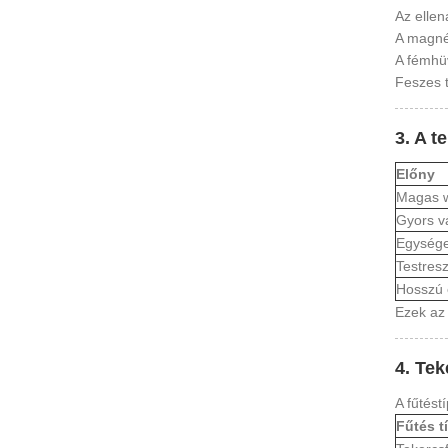
Az ellen
A magné
A fémhüv
Feszes t
3. A t
Előny
Magas w
Gyors v
Egysége
Testres
Hosszú 
Ezek az 
4. Tek
A fűtés
Fűtés t