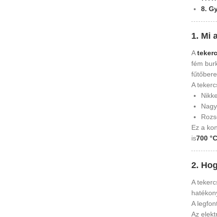
8. G
1. Mi 
A
teker
fém burk
fűtőber
A tekerc
Nikke
Nagy
Rozs
Ez a kon
is
700 °
2. Ho
A tekerc
hatékony
A legfon
Az elekt