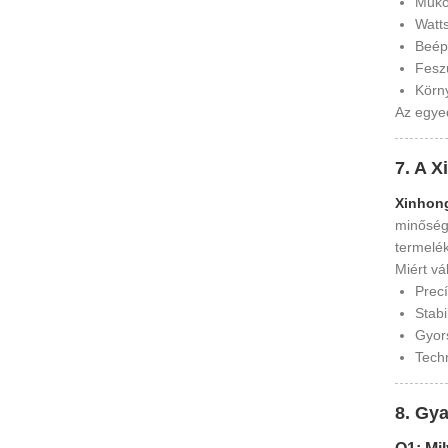
Műkö
Watt
Beépí
Fesz
Körny
Az egyed
7. A 
Xinhon
minőség-
termelék
Miért vá
Precí
Stabi
Gyors
Techn
8. Gya