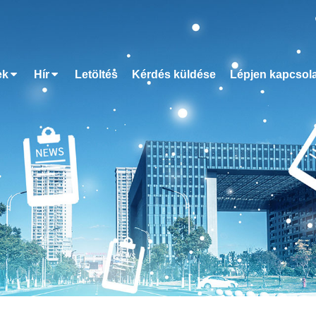
ek
Hír
Letöltés
Kérdés küldése
Lépjen kapcsol