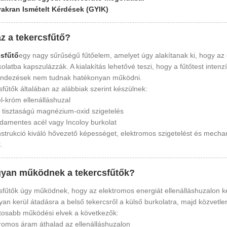
yakran Ismételt Kérdések (GYIK)
az a tekercsfűtő?
csfűtő
egy nagy sűrűségű fűtőelem, amelyet úgy alakítanak ki, hogy az 
olatba kapszulázzák. A kialakítás lehetővé teszi, hogy a fűtőtest inte
endezések nem tudnak hatékonyan működni.
sfűtők általában az alábbiak szerint készülnek:
l-króm ellenálláshuzal
 tisztaságú magnézium-oxid szigetelés
damentes acél vagy Incoloy burkolat
strukció kiváló hővezető képességet, elektromos szigetelést és mech
C
.
gyan működnek a tekercsfűtők?
sfűtők úgy működnek, hogy az elektromos energiát ellenálláshuzalon ke
an kerül átadásra a belső tekercsről a külső burkolatra, majd közvetlen
tosabb működési elvek a következők:
romos áram áthalad az ellenálláshuzalon