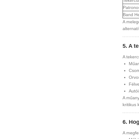
Tekercs
Patrono
Band He
A melegc
alternat
5. A t
A tekerc
Műan
Csom
Orvos
Félve
Autói
A műanya
kritiku
6. Hog
A megfel