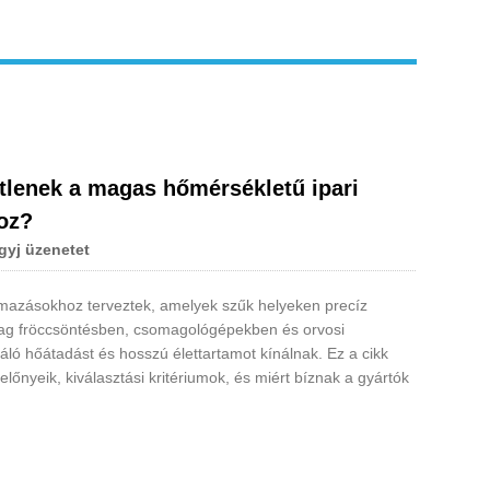
etlenek a magas hőmérsékletű ipari
oz?
gyj üzenetet
lmazásokhoz terveztek, amelyek szűk helyeken precíz
yag fröccsöntésben, csomagológépekben és orvosi
ló hőátadást és hosszú élettartamot kínálnak. Ez a cikk
lőnyeik, kiválasztási kritériumok, és miért bíznak a gyártók