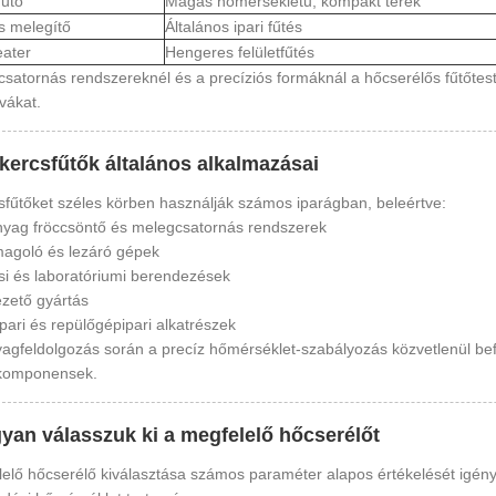
fűtő
Magas hőmérsékletű, kompakt terek
s melegítő
Általános ipari fűtés
ater
Hengeres felületfűtés
satornás rendszereknél és a precíziós formáknál a hőcserélős fűtőtes
ívákat.
ekercsfűtők általános alkalmazásai
sfűtőket széles körben használják számos iparágban, beleértve:
yag fröccsöntő és melegcsatornás rendszerek
agoló és lezáró gépek
i és laboratóriumi berendezések
zető gyártás
pari és repülőgépipari alkatrészek
gfeldolgozás során a precíz hőmérséklet-szabályozás közvetlenül befo
s komponensek.
yan válasszuk ki a megfelelő hőcserélőt
elő hőcserélő kiválasztása számos paraméter alapos értékelését igényl