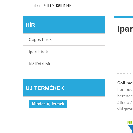
>
Hír
>
Ipari hírek
itthon
HÍR
Ipar
Céges hírek
Ipari hírek
Kiállítási hír
Co
il me
ÚJ TERMÉKEK
hőmérsé
berendez
átfogó á
Minden új termék
világsz