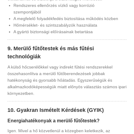
Rendszeres ellenőrzés vízkő vagy korrózió
szempontjából
A megfelelő folyadékfedés biztosítása működés közben
Hőmérséklet- és szintszabályzók használata
A gyártó biztonsági előírásainak betartása
9. Merülő fűtőtestek és más fűtési
technológiák
A külső hőcserélőkkel vagy indirekt fűtési rendszerekkel
összehasonlítva a merülő fűtőberendezések jobbak
hatékonyság és gyorsabb hőátadás. Egyszerűségük és
alkalmazkodóképességük miatt előnyös választás számos ipari
környezetben.
10. Gyakran Ismételt Kérdések (GYIK)
Energiahatékonyak a merülő fűtőtestek?
Igen. Mivel a hő közvetlenül a közegben keletkezik, az