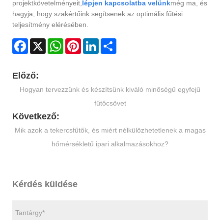
projektkövetelményeit,
lépjen kapcsolatba velünk
még ma, és
hagyja, hogy szakértőink segítsenek az optimális fűtési
teljesítmény elérésében.
Facebook
X
WhatsApp
Pinterest
LinkedIn
Share
Előző:
​Hogyan tervezzünk és készítsünk kiváló minőségű egyfejű
fűtőcsövet
Következő:
Mik azok a tekercsfűtők, és miért nélkülözhetetlenek a magas
hőmérsékletű ipari alkalmazásokhoz?
Kérdés küldése