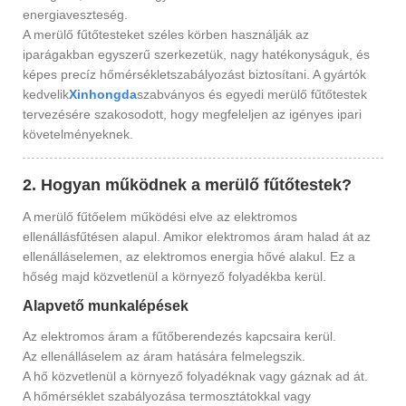
energiaveszteség.
A merülő fűtőtesteket széles körben használják az
iparágakban egyszerű szerkezetük, nagy hatékonyságuk, és
képes precíz hőmérsékletszabályozást biztosítani. A gyártók
kedvelik
Xinhongda
szabványos és egyedi merülő fűtőtestek
tervezésére szakosodott, hogy megfeleljen az igényes ipari
követelményeknek.
2. Hogyan működnek a merülő fűtőtestek?
A merülő fűtőelem működési elve az elektromos
ellenállásfűtésen alapul. Amikor elektromos áram halad át az
ellenálláselemen, az elektromos energia hővé alakul. Ez a
hőség majd közvetlenül a környező folyadékba kerül.
Alapvető munkalépések
Az elektromos áram a fűtőberendezés kapcsaira kerül.
Az ellenálláselem az áram hatására felmelegszik.
A hő közvetlenül a környező folyadéknak vagy gáznak ad át.
A hőmérséklet szabályozása termosztátokkal vagy