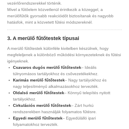
vezérlőrendszerekkel történik.
Mivel a fűtőelem közvetlenül érintkezik a közeggel, a
merülőfűtők gyorsabb reakcióidőt biztosítanak és nagyobb
hatásfok, mint a közvetett fűtési módszereknél.
3. A merülő fűtőtestek típusai
A merülő fűtőtestek különféle kivitelben készülnek, hogy
megfeleljenek a különböző működési környezeteknek és fűtési
igényeknek.
Csavaros dugós merülő fűtőtestek
– Ideális
túlnyomásos tartályokhoz és csővezetékekhez.
Karimás merülő fűtőtestek
– Nagy tartályokhoz és
nagy teljesítményű alkalmazásokhoz tervezték.
Oldalsó merülő fűtőtestek
– Könnyű telepítés nyitott
tartályokhoz.
Cirkulációs merülő fűtőtestek
– Zárt hurkú
rendszerekben használják folyamatos fűtésre.
Egyedi merülő fűtőtestek
– Egyedülálló ipari
folyamatokhoz tervezték.