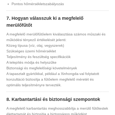
Pontos hőmérsékletszabályozás
7. Hogyan válasszuk ki a megfelelő
merülőfűtőt
A megfelelő merülőfűtőelem kiválasztása számos műszaki és
működési tényező értékelését jelenti:
Közeg típusa (víz, olaj, vegyszerek)
Szükséges üzemi hőmérséklet
Teljesítmény és feszültség specifikációk
A telepítés módja és helyszűke
Biztonsági és megfelelőségi követelmények
A tapasztalt gyártókkal, például a Xinhongda-val folytatott
konzultáció biztosítja a fűtőelem megfelelő méretét és
optimális teljesítményre tervezték.
8. Karbantartási és biztonsági szempontok
A megfelelő karbantartás meghosszabbítja a merülő fűtőtestek
élettartamát és biztosítja a biztonságos működést.