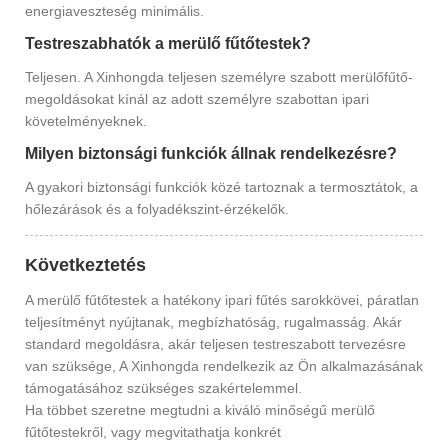
energiaveszteség minimális.
Testreszabhatók a merülő fűtőtestek?
Teljesen. A Xinhongda teljesen személyre szabott merülőfűtő-
megoldásokat kínál az adott személyre szabottan ipari
követelményeknek.
Milyen biztonsági funkciók állnak rendelkezésre?
A gyakori biztonsági funkciók közé tartoznak a termosztátok, a
hőlezárások és a folyadékszint-érzékelők.
Következtetés
A merülő fűtőtestek a hatékony ipari fűtés sarokkövei, páratlan
teljesítményt nyújtanak, megbízhatóság, rugalmasság. Akár
standard megoldásra, akár teljesen testreszabott tervezésre
van szüksége, A Xinhongda rendelkezik az Ön alkalmazásának
támogatásához szükséges szakértelemmel.
Ha többet szeretne megtudni a kiváló minőségű merülő
fűtőtestekről, vagy megvitathatja konkrét