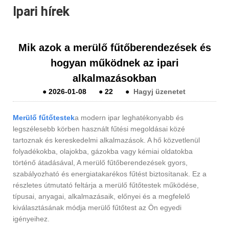
Ipari hírek
Mik azok a merülő fűtőberendezések és
hogyan működnek az ipari
alkalmazásokban
●
2026-01-08
●
22
●
Hagyj üzenetet
Merülő fűtőtestek
a modern ipar leghatékonyabb és
legszélesebb körben használt fűtési megoldásai közé
tartoznak és kereskedelmi alkalmazások. A hő közvetlenül
folyadékokba, olajokba, gázokba vagy kémiai oldatokba
történő átadásával, A merülő fűtőberendezések gyors,
szabályozható és energiatakarékos fűtést biztosítanak. Ez a
részletes útmutató feltárja a merülő fűtőtestek működése,
típusai, anyagai, alkalmazásaik, előnyei és a megfelelő
kiválasztásának módja merülő fűtőtest az Ön egyedi
igényeihez.