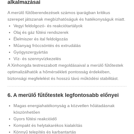
alkalmazásai
A merülő fűtőberendezések számos iparágban kritikus
szerepet játszanak megbízhatóságuk és hatékonyságuk miatt.
Vegyi feldolgozó- és reakciótartályok
Olaj és gáz fűtési rendszerek
Élelmiszer és ital feldolgozás
Műanyag fröccsöntés és extrudálás
Gyógyszergyártás
Víz- és szennyvízkezelés
A Xinhongda testreszabott megoldásaival a merülő fűtőtestek
optimalizálhatók a hőmérsékleti pontosság érdekében,
biztonsági megfelelést és hosszú távú működési stabilitást.
6. A merülő fűtőtestek legfontosabb előnyei
Magas energiahatékonyság a közvetlen hőátadásnak
köszönhetően
Gyors fűtési reakcióidő
Kompakt és helytakarékos kialakítás
Könnyű telepítés és karbantartás