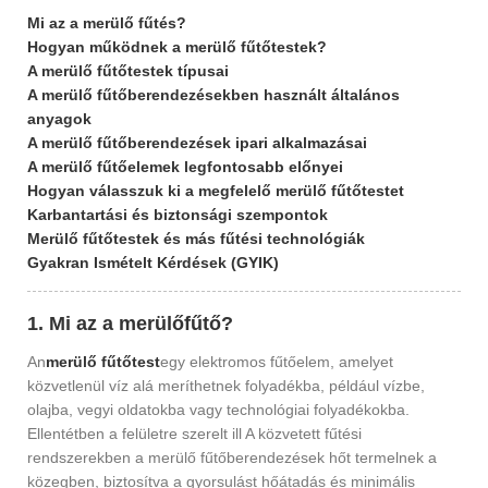
Mi az a merülő fűtés?
Hogyan működnek a merülő fűtőtestek?
A merülő fűtőtestek típusai
A merülő fűtőberendezésekben használt általános
anyagok
A merülő fűtőberendezések ipari alkalmazásai
A merülő fűtőelemek legfontosabb előnyei
Hogyan válasszuk ki a megfelelő merülő fűtőtestet
Karbantartási és biztonsági szempontok
Merülő fűtőtestek és más fűtési technológiák
Gyakran Ismételt Kérdések (GYIK)
1. Mi az a merülőfűtő?
An
merülő fűtőtest
egy elektromos fűtőelem, amelyet
közvetlenül víz alá meríthetnek folyadékba, például vízbe,
olajba, vegyi oldatokba vagy technológiai folyadékokba.
Ellentétben a felületre szerelt ill A közvetett fűtési
rendszerekben a merülő fűtőberendezések hőt termelnek a
közegben, biztosítva a gyorsulást hőátadás és minimális