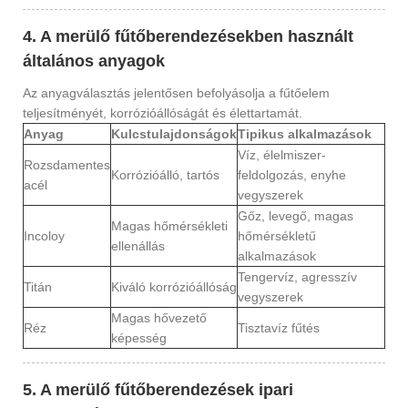
4. A merülő fűtőberendezésekben használt
általános anyagok
Az anyagválasztás jelentősen befolyásolja a fűtőelem
teljesítményét, korrózióállóságát és élettartamát.
Anyag
Kulcstulajdonságok
Tipikus alkalmazások
Víz, élelmiszer-
Rozsdamentes
Korrózióálló, tartós
feldolgozás, enyhe
acél
vegyszerek
Gőz, levegő, magas
Magas hőmérsékleti
Incoloy
hőmérsékletű
ellenállás
alkalmazások
Tengervíz, agresszív
Titán
Kiváló korrózióállóság
vegyszerek
Magas hővezető
Réz
Tisztavíz fűtés
képesség
5. A merülő fűtőberendezések ipari